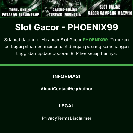
Slot Gacor - PHOENIX99
Selamat datang di Halaman Slot Gacor
PHOENIX99
. Temukan
berbagai pilihan permainan slot dengan peluang kemenangan
tinggi dan update bocoran RTP live setiap harinya.
INFORMASI
About
Contact
Help
Author
LEGAL
Privacy
Terms
Disclaimer