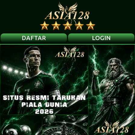
DAFTAR
LOGIN